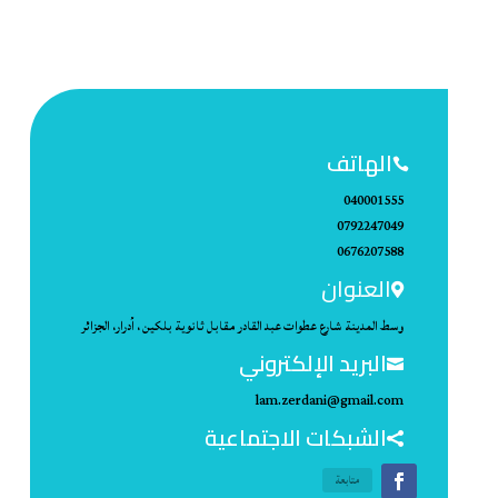
الهاتف

040001555
0792247049
0676207588
العنوان

وسط المدينة شارع عطوات عبد القادر مقابل ثانوية بلكين ، أدرار، الجزائر
البريد الإلكتروني

lam.zerdani@gmail.com
الشبكات الاجتماعية

متابعة