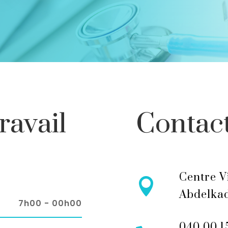
ravail
Contac
Centre V

Abdelkad
7h00 - 00h00
040 00 1