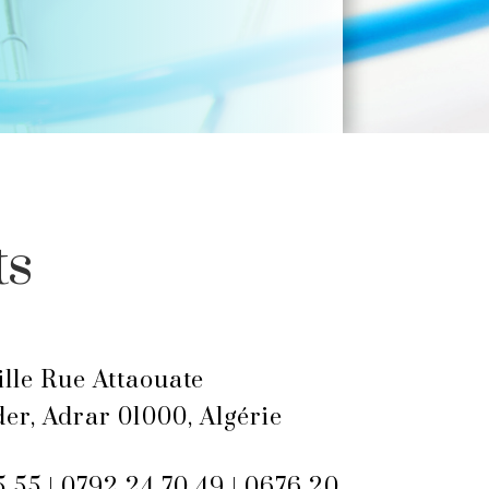
ts
ille Rue Attaouate
er, Adrar 01000, Algérie
5 55 | 0792 24 70 49 | 0676 20